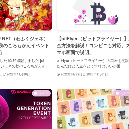
U NFT（わふくジェネ）
【bitFlyer（ビットフライヤー）
秋のころもがえイベント
金方法を解説！コンビニも対応。
う
マホ画面で説明。
した10/30追記しました [st-
bitFlyer（ビットフライヤー）の口座を開
わふくジェネの秋のころもがえイ...
たんだけど入金をどうすればいいか困...
6日
2022年11月26日
2022年8月29日
2023年11月1日
ＮＦＴ
ＮＦ