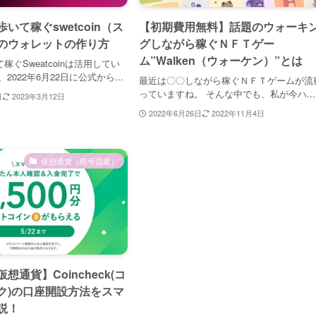
いて稼ぐswetcoin（ス
【初期費用無料】話題のウォーキ
のウォレットの作り方
グしながら稼ぐＮＦＴゲー
ム”Walken（ウォーケン）”とは
ぐSweatcoinは活用してい
2022年6月22日に公式から...
最近は〇〇しながら稼ぐＮＦＴゲームが流
っていますね。 そんな中でも、私が今ハ...
日
2023年3月12日
2022年6月26日
2022年11月4日
仮想通貨（暗号資産）
想通貨】Coincheck(コ
ク)の口座開設方法をスマ
説！