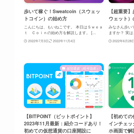
歩いて稼ぐ！Sweatcoin（スウェッ
【超重要】歩
トコイン）の始め方
ウェット）
こんにちは、もいねこです。 本日はＳｗｅａ
みなさん歩いて稼
ｔ Ｃｏｉｎの始め方を解説します。 [...
ますか？ 実は、
2022年7月3日
2022年11月4日
2022年6月28
仮想通貨（暗号資産）
【BITPOINT（ビットポイント】
【初めての仮
2023年11月最新：紹介コードあり！
インチェッ
初めての仮想通貨の口座開設に
ホ画面で解