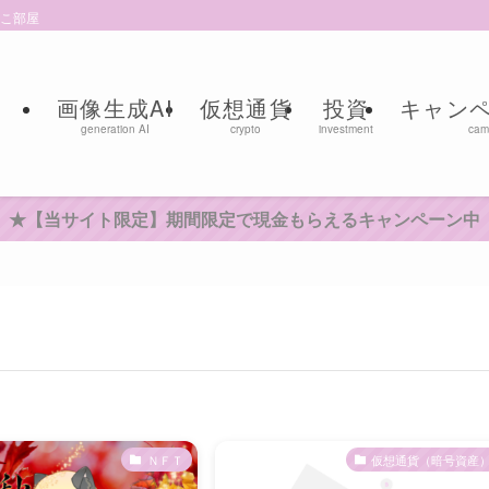
ねこ部屋
画像生成AI
仮想通貨
投資
キャン
generation AI
crypto
investment
cam
★【当サイト限定】期間限定で現金もらえるキャンペーン中
ＮＦＴ
仮想通貨（暗号資産