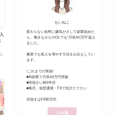
もいねこ
変わらない給料に嫌気がさして副業始めた
】入
ら、働きながらのOLでも"月収40万円"超え
ス
ました。
兼業でも収入を増やす方法をお伝えしてい
設し
ます。
\これまでの実績/
■AI副業で月収40万円突破
■現役占い師3年目
Ｔ
■株式・仮想通貨・FXで生計たてたい
目指すはFIRE🥺🥺
Link集