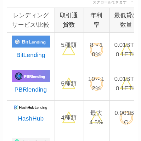
スクロールできます
レンディング
取引通
年利
最低貸出
サービス\比較
貨数
率
数量
5種類
8～1
0.01BTC
0%
0.1ETH
BitLending
10～1
0.01BTC
5種類
2%
0.1ETH
PBRlending
最大
0.001BT
4種類
HashHub
4.5%
C