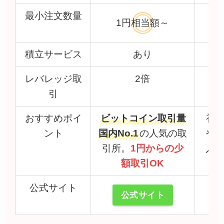
最小注文数量
5
1円相当額～
積立サービス
あり
レバレッジ取
2倍
引
おすすめポイ
ビットコイン取引量
初
ント
国内No.1
の人気の取
や
引所。
1円からの少
人
額取引OK
ン
公式サイト
公式サイト