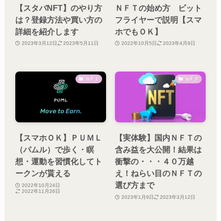
【スタバNFT】のやり方
ＮＦＴの始め方 ビット
は？登録方法や買い方の
フライヤーで説明【スマ
詳細を紹介します
ホでもＯＫ】
2023年3月12日
2023年5月11日
2022年10月5日
2023年4月9日
ＮＦＴ
ＮＦＴ
【スマホＯＫ】ＰＵＭＬ
【実体験】国内ＮＦＴの
（パムル）で歩く・瞑
含み益を大公開！結果は
想・運動を習慣化してト
衝撃の・・・４０万越
ークンが貰える
え！ねらい目のＮＦＴの
選び方まで
2022年10月24日
2022年11月26日
2023年1月9日
2023年3月12日