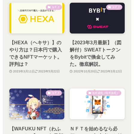
ＮＦＴ
ＮＦＴ
【HEXA（ヘキサ）】の
【2023年3月最新】（図
やり方は？日本円で購入
解付）SWEATトークン
できるNFTマーケット。
をBybitで換金してみ
評判は？
た。徹底解説。
2023年3月11日
2023年5月22日
2022年10月20日
2023年3月12日
ＮＦＴ
仮想通貨（暗号資産）
【WAFUKU NFT（わふ
ＮＦＴを始めるなら必