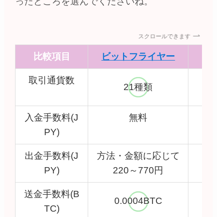
ったところを選んでくださいね。
スクロールできます
比較項目
ビットフライヤー
コ
取引通貨数
21種類
入金手数料(J
無料
PY)
出金手数料(J
方法・金額に応じて
PY)
220～770円
送金手数料(B
0.0004BTC
TC)