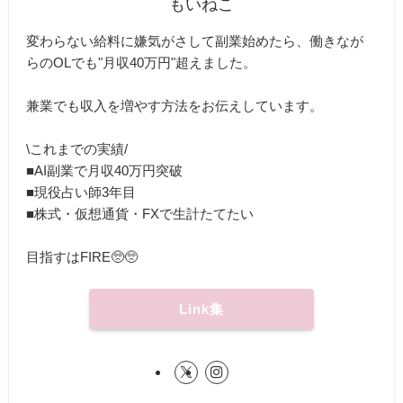
もいねこ
変わらない給料に嫌気がさして副業始めたら、働きなが
らのOLでも"月収40万円"超えました。
兼業でも収入を増やす方法をお伝えしています。
\これまでの実績/
■AI副業で月収40万円突破
■現役占い師3年目
■株式・仮想通貨・FXで生計たてたい
目指すはFIRE🥺🥺
Link集