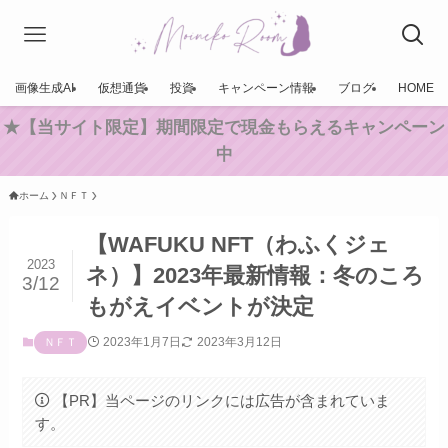
画像生成AI
仮想通貨
投資
キャンペーン情報
ブログ
HOME
★【当サイト限定】期間限定で現金もらえるキャンペーン
中
ホーム
ＮＦＴ
【WAFUKU NFT（わふくジェ
2023
ネ）】2023年最新情報：冬のころ
3/12
もがえイベントが決定
2023年1月7日
2023年3月12日
ＮＦＴ
【PR】当ページのリンクには広告が含まれていま
す。