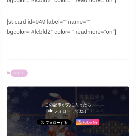
bgcolor=”#fcbfd2″ color=”” readmore=”on”]
[st-card id=949 label=”” name=””
bgcolor=”#fcbfd2″ color=”” readmore=”on”]
ＮＦＴ
この記事が気に入ったら
フォローしてね！
Follow Me